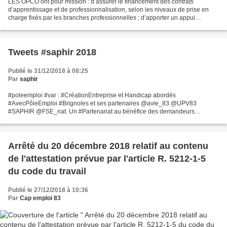
LES OPCO ont pour mission : d’assurer le financement des contrats
d’apprentissage et de professionnalisation, selon les niveaux de prise en
charge fixés par les branches professionnelles ; d’apporter un appui
technique aux branches professionnelles pour...
Tweets #saphir 2018
Publié le 31/12/2018 à 08:25
Par
saphir
#poleemploi #var : #CréationEntreprise et Handicap abordés
#AvecPôleEmploi #Brignoles et ses partenaires @avie_83 @UPV83
#SAPHIR @FSE_nat. Un #Partenariat au bénéfice des demandeurs
d’emploi. #SEEPH2018 https://t.co/a0xW4SA3aH — Marc ZAMPOLINI
(@ZAMPOLINImarc)...
Arrêté du 20 décembre 2018 relatif au contenu
de l'attestation prévue par l'article R. 5212-1-5
du code du travail
Publié le 27/12/2018 à 10:36
Par
Cap emploi 83