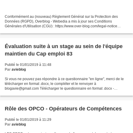
Conformément au (nouveau) Règlement Général sur la Protection des
Données (RGPD), Overblog - Webedia a mis à jour ses Conditions
Générales d'Utilisation (CGU) : https://www.over-blog.com/legal-notice
https://www.over-blog.com/terms-of-use https://www.over-blog.com/cookies...
Évaluation suite à un stage au sein de l'équipe
maintien du Cap emploi 83
Publié le 01/01/2019 à 11:48
Par
avieblog
Si vous ne pouvez pas répondre à ce questionnaire "en ligne", merci de le
télécharger en format .docx, le compléter et le renvoyer à
blogavie@gmail.com Télécharger le questionnaire en format .docx -
Evaluation Médecins collaborateurs.docx Chargement en...
Rôle des OPCO - Opérateurs de Compétences
Publié le 01/01/2019 à 11:29
Par
avieblog