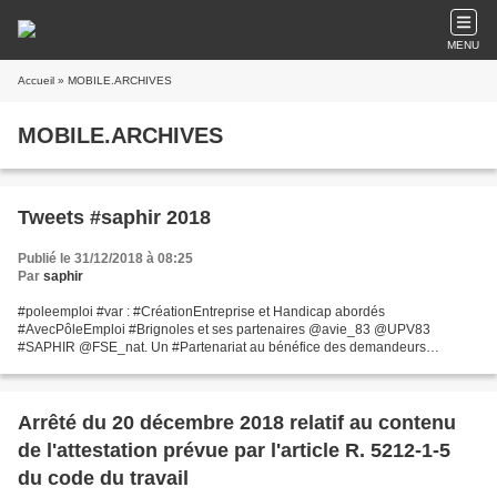
MENU
Accueil
» MOBILE.ARCHIVES
MOBILE.ARCHIVES
Tweets #saphir 2018
Publié le 31/12/2018 à 08:25
Par
saphir
#poleemploi #var : #CréationEntreprise et Handicap abordés
#AvecPôleEmploi #Brignoles et ses partenaires @avie_83 @UPV83
#SAPHIR @FSE_nat. Un #Partenariat au bénéfice des demandeurs
d’emploi. #SEEPH2018 https://t.co/a0xW4SA3aH — Marc ZAMPOLINI
(@ZAMPOLINImarc)...
Arrêté du 20 décembre 2018 relatif au contenu
de l'attestation prévue par l'article R. 5212-1-5
du code du travail