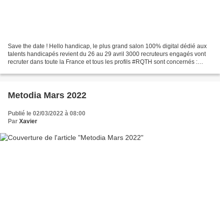
Save the date ! Hello handicap, le plus grand salon 100% digital dédié aux
talents handicapés revient du 26 au 29 avril 3000 recruteurs engagés vont
recruter dans toute la France et tous les profils #RQTH sont concernés :
métiers, niveaux d’étude, alternance,...
Metodia Mars 2022
Publié le 02/03/2022 à 08:00
Par
Xavier