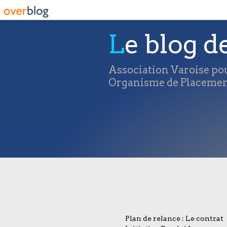
Le blog d
Association Varoise pou
Organisme de Placement
Plan de relance : Le contrat