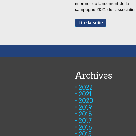
informer du lancement de la
campagne 2021 de l’associatio
HandiFormaBanques au bénéfi
des personnes DETH qui souha
Lire la suite
s’orienter vers les métiers du s
bancaire dans le cadre de contra
Archives
2022
2021
2020
2019
2018
2017
2016
2015