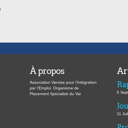
n
ce
itent
ecteur
ts...
À propos
Ar
Association Varoise pour l'Intégration
par l'Emploi. Organisme de
5 Sep
Placement Spécialisé du Var
11 Jui