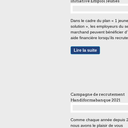
Initiative Emploi Jeunes
…
Dans le cadre du plan « 1 jeun
solution », les employeurs du s
marchand peuvent bénéficier d
aide financière lorsqu’ils recrut
jeune âgé de moins de 26 ans 
jeune reconnu travailleur hand
Lire la suite
(jusqu’à 30 ans inclus) en Contra
Campagne de recrutement
Handiformabanque 2021
…
Comme chaque année depuis 
nous avons le plaisir de vous