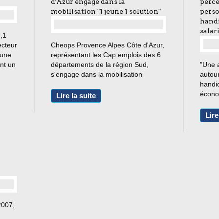
d'Azur engagé dans la
perce
mobilisation "1 jeune 1 solution"
perso
handi
salar
e,1
…
ecteur
Cheops Provence Alpes Côte d'Azur,
’une
représentant les Cap emplois des 6
ent un
départements de la région Sud,
"Une 
ou un
s'engage dans la mobilisation
autour
icapé
régionale des entreprises en faveur
handi
t...
des jeunes "1 jeune, 1 ... "En
économ
Lire la suite
présence d’Élisabeth Borne, ministre
sont p
du Travail, de l’emploi...
à emb
Lire
situa
points
2007,