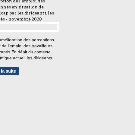
ption de l’emploi des
nnes en situation de
cap par les dirigeants, les
iés - novembre 2020
…
amélioration des perceptions
 de l’emploi des travailleurs
capés En dépit du contexte
ique actuel, les dirigeants
lus enclins qu’en 2018 et 2019
aucher des personnes en
 la suite
tion de handicap. 62%moins 9
 en un an...