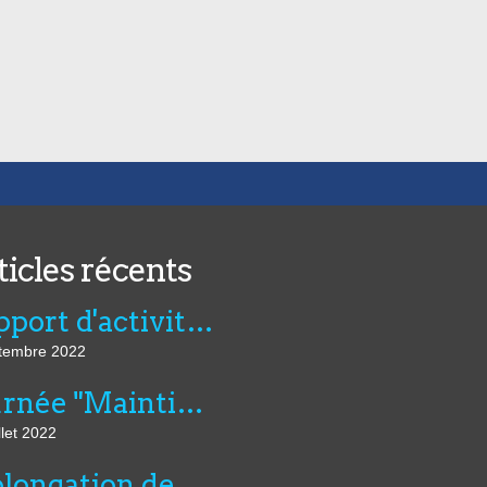
ticles récents
Rapport d'activité de l'AVIE 2021
tembre 2022
Journée "Maintien dans l’emploi, compensation et innovation technologique" du 07 juillet au CNFTP
llet 2022
Prolongation de six mois du montant dérogatoire de l'aide unique aux employeurs d'apprentis et de l'aide exceptionnelle...