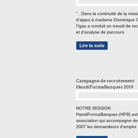
"...Dans la continuité de la miss
d’appui à madame Dominique Gi
l’Igas a conduit un travail de rec
et d’analyse de parcours
professionnels de personnes
handicapées qui est l’objet du
Lire la suite
présent rapport. Il avait pour obj
d’une part, d’appréhender...
Campagne de recrutement
HandiFormaBanques 2019
…
NOTRE MISSION
HandiFormaBanques (HFB) est
association qui accompagne de
2007 les demandeurs d'emploi
bénéficiaires de la loi Handicap