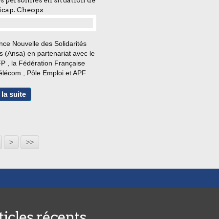
es personnes en situation de
icap. Cheops
…
nce Nouvelle des Solidarités
s (Ansa) en partenariat avec le
P , la Fédération Française
élécom , Pôle Emploi et APF
e Handicap , lance une grande
e sur l’utilisation du
 la suite
ique par les personnes en
ion de handicap...
30
40
50
60
70
80
90
>
>>
ticles récents