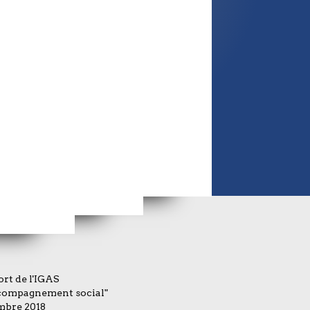
ce par JULES
jeune 1 solution" à Toulon
ilitée
Journée "Maintien dans l’emploi, compensation et innovation technologique" du 07 juillet au CNFTP
rt de l'IGAS
compagnement social"
mbre 2018