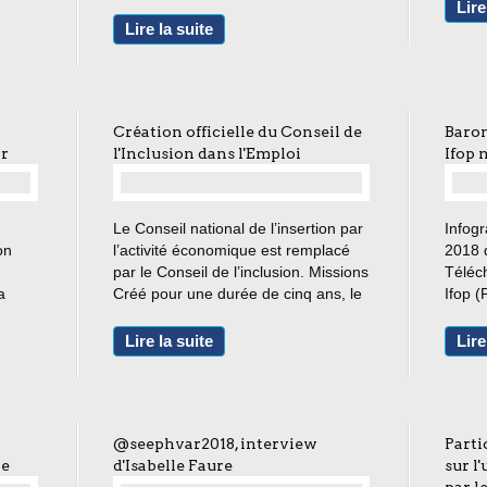
on de
d'un problème de santé résultant
possib
Lire
ionale
d'un accident ou d'une maladie,
accom
Lire la suite
d'une grave aggravation d'un
profes
handicap...
Création officielle du Conseil de
Barom
ar
l'Inclusion dans l'Emploi
Ifop 
…
Le Conseil national de l’insertion par
Infogr
on
l’activité économique est remplacé
2018 
par le Conseil de l’inclusion. Missions
Téléc
a
Créé pour une durée de cinq ans, le
Ifop (
Club
conseil de l’inclusion dans l’emploi a
infog
pour missions : - de formuler des
L'Agef
Lire la suite
Lire
propositions en matière de
derni
..
politiques...
percep
person
@seephvar2018, interview
Parti
ie
d'Isabelle Faure
sur l