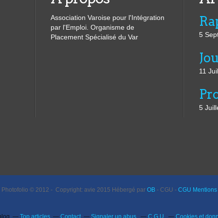
Association Varoise pour l'Intégration
par l'Emploi. Organisme de
5 Sep
Placement Spécialisé du Var
11 Jui
5 Juil
Photofolio © 2012 - Copyright: avie 2015 Hébergé par
OB
- CGU -
CGU Mentions 
blog
Top articles
Contact
Signaler un abus
C.G.U.
Cookies et don