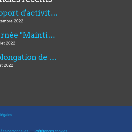
Rapport d'activité de l'AVIE 2021
tembre 2022
Journée "Maintien dans l’emploi, compensation et innovation technologique" du 07 juillet au CNFTP
llet 2022
Prolongation de six mois du montant dérogatoire de l'aide unique aux employeurs d'apprentis et de l'aide exceptionnelle...
let 2022
légales
nées personnelles
Préférences cookies