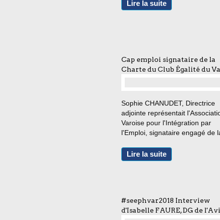
Février 2005 dans la constructi
Lire la suite
leur projet ... La campagne nat
de recrutement
HandiformaBanques...
Cap emploi signataire de la
Charte du Club Égalité du V
…
Sophie CHANUDET, Directrice
adjointe représentait l'Associati
Varoise pour l'Intégration par
l'Emploi, signataire engagé de l
Charte Club Égalité du Var "Le 
Égalité du Var a vu le jour, à la
Lire la suite
préfecture, le 7 juin 2018 pour
accompagner la loi n°2014-873.
#seephvar2018 Interview
d'Isabelle FAURE, DG de l'Av