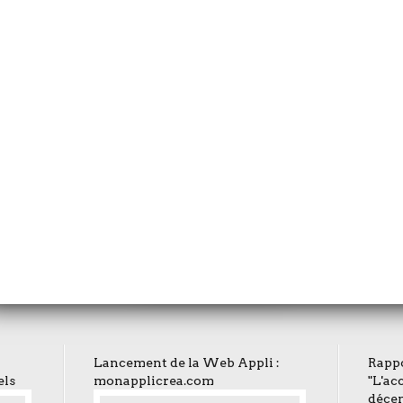
Circulaire du 7 février 2022 relative au Fonds d’inclusion dans l’emploi (FIE)
Contrat d’Engagement Jeune - CEJ : décret et mesures
 2022
Forum Alternan
Hello Handicap, recrutement en ligne du 26 au 29 avril 2022
Job Dating "1 
L'immersion en entreprise fac
Prolongation de six mois du montant dérogatoire de l'aide unique aux employeurs d'apprentis et de l'aide exceptionnelle...
Lancement de la Web Appli :
Rappo
els
monapplicrea.com
"L'ac
déce