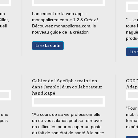
ion
Lancement de la web appli :
llot,
monapplicrea.com « 1.2.3 Créez !
"... l
ueil
Découvrez monapplicrea.com, le
toute 
nouveau guide de la création
naguè
d’entreprise dans la Métropole
produc
Toulon Provence Méditerranée.»
consti
Lire la suite
ectif,
clefs 
Lire
la fon
l’anim
Cahier de l'Agefiph : maintien
CDD "
dans l'emploi d'un collaborateur
Adap
handicapé
"Pour 
…
 une
"Au cours de sa vie professionnelle,
mobili
puis
un de vos salariés peut se retrouver
forma
en difficultés pour occuper un poste
expér
 de
du fait de son état de santé à la suite
entrep