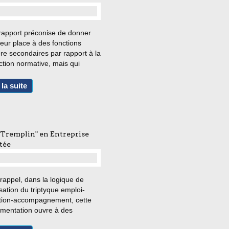
…
e rapport préconise de donner
leur place à des fonctions
re secondaires par rapport à la
tion normative, mais qui
tuent aujourd’hui des missions-
de l’Etat social du XXIe siècle :
 la suite
ction « table-ronde » et
ation...
Tremplin" en Entreprise
tée
…
rappel, dans la logique de
sation du triptyque emploi-
tion-accompagnement, cette
imentation ouvre à des
rises adaptées volontaires la