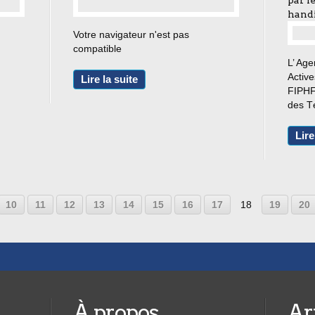
par l
hand
…
Votre navigateur n'est pas
compatible
L’ Age
Active
Lire la suite
FIPHF
des T
Franc
enquêt
Lire
numér
situat
10
11
12
13
14
15
16
17
18
19
20
À propos
Ar