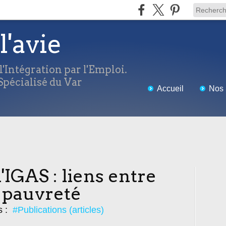
l'avie
'Intégration par l'Emploi.
pécialisé du Var
Accueil
Nos 
'IGAS : liens entre
 pauvreté
s :
#Publications (articles)