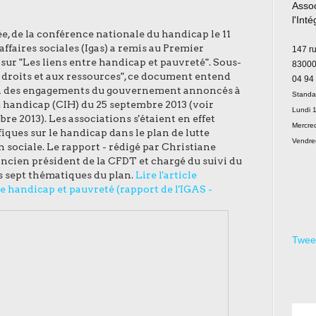
Assoc
l'Int
sée, de la conférence nationale du handicap le 11
Le
ffaires sociales (Igas) a remis au Premier
147 r
 sur "Les liens entre handicap et pauvreté". Sous-
83000
ux droits et aux ressources", ce document entend
04 94
'un des engagements du gouvernement annoncés à
Standa
u handicap (CIH) du 25 septembre 2013 (voir
Lundi 1
re 2013). Les associations s'étaient en effet
Mercred
fiques sur le handicap dans le plan de lutte
Vendre
n sociale. Le rapport - rédigé par Christiane
cien président de la CFDT et chargé du suivi du
es sept thématiques du plan.
Lire l'article
e handicap et pauvreté (rapport de l'IGAS -
Twee