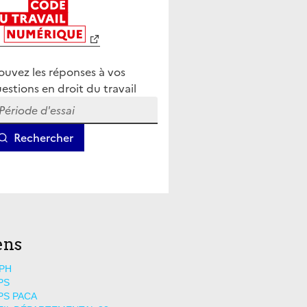
ens
PH
PS
PS PACA