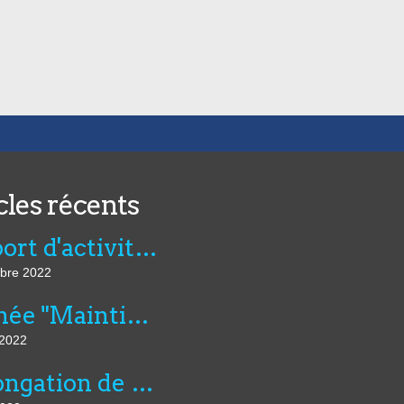
cles récents
Rapport d'activité de l'AVIE 2021
bre 2022
Journée "Maintien dans l’emploi, compensation et innovation technologique" du 07 juillet au CNFTP
 2022
Prolongation de six mois du montant dérogatoire de l'aide unique aux employeurs d'apprentis et de l'aide exceptionnelle...