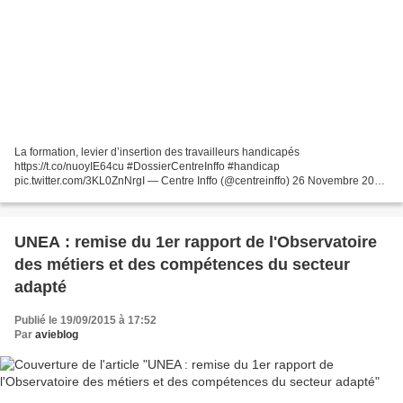
La formation, levier d’insertion des travailleurs handicapés
https://t.co/nuoyIE64cu #DossierCentreInffo #handicap
pic.twitter.com/3KL0ZnNrgI — Centre Inffo (@centreinffo) 26 Novembre 2015
Préface "Créée voici dix-neuf ans par l’Adapt (Association pour...
UNEA : remise du 1er rapport de l'Observatoire
des métiers et des compétences du secteur
adapté
Publié le 19/09/2015 à 17:52
Par
avieblog