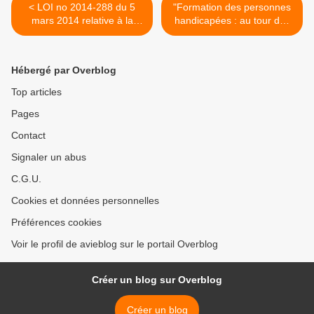
< LOI no 2014-288 du 5
"Formation des personnes
mars 2014 relative à la
handicapées : au tour des
formation professionnelle, à
régions" Localtis.info >
l’emploi et à la démocratie
sociale
Hébergé par Overblog
Top articles
Pages
Contact
Signaler un abus
C.G.U.
Cookies et données personnelles
Préférences cookies
Voir le profil de avieblog sur le portail Overblog
Créer un blog sur Overblog
Créer un blog