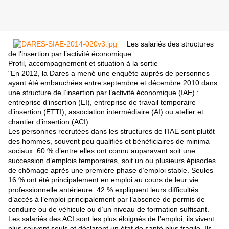
Les salariés des structures
de l’insertion
par l’activité économique
Profil, accompagnement et situation à la sortie
"En 2012, la Dares a mené une enquête auprès de
personnes
ayant été embauchées entre septembre et
décembre 2010 dans
une structure de l’insertion par
l’activité économique (IAE) :
entreprise d’insertion
(EI), entreprise de travail temporaire
d’insertion
(ETTI), association intermédiaire (AI) ou atelier
et
chantier d’insertion (ACI).
Les personnes recrutées dans les structures de l’IAE
sont plutôt
des hommes, souvent peu qualifiés
et bénéficiaires de minima
sociaux. 60 % d’entre
elles ont connu auparavant soit une
succession
d’emplois temporaires, soit un ou plusieurs
épisodes
de chômage après une première phase
d’emploi stable. Seules
16 % ont été principalement
en emploi au cours de leur vie
professionnelle
antérieure. 42 % expliquent leurs difficultés
d’accès
à l’emploi principalement par l’absence de permis
de
conduire ou de véhicule ou d’un niveau de
formation suffisant.
Les salariés des ACI sont les plus
éloignés de l’emploi, ils vivent
plus souvent seuls et
déclarent un état de santé plus fragile. Ils