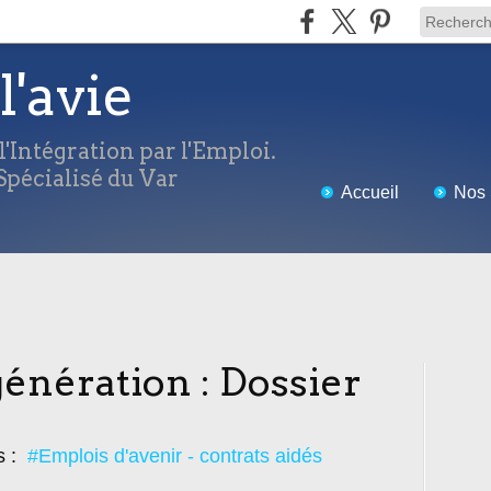
l'avie
'Intégration par l'Emploi.
pécialisé du Var
Accueil
Nos 
énération : Dossier
s :
#Emplois d'avenir - contrats aidés