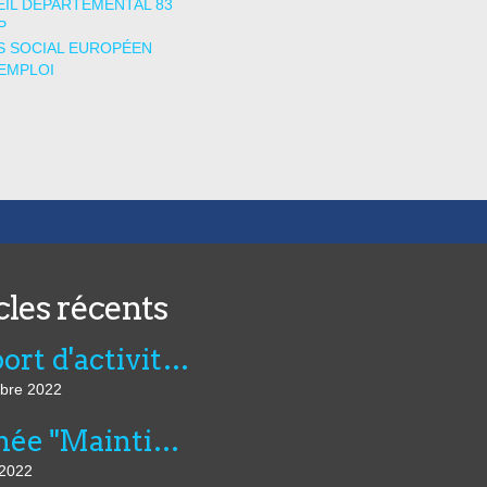
IL DÉPARTEMENTAL 83
P
 SOCIAL EUROPÉEN
EMPLOI
cles récents
Rapport d'activité de l'AVIE 2021
bre 2022
Journée "Maintien dans l’emploi, compensation et innovation technologique" du 07 juillet au CNFTP
 2022