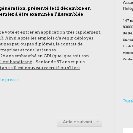
Assoc
e génération, présenté le 12 décembre en
l'Int
remier à être examiné a l’Assemblée
Le
147 r
83000
re voté et entrer en application très rapidement,
04 94
3. Ainsi, après les emplois d’avenir, déployés
Standa
eunes peu ou pas diplômés, le contrat de
Lundi 1
reprises et tous les jeunes.
Mercred
– 26 ans embauché en CDI (quel que soit son
Vendre
il est handicapé
- Senior de 57 ans et plus
5 ans s’il est nouveau recruté ou s’il est
 de presse
Twee
Article suivant
»