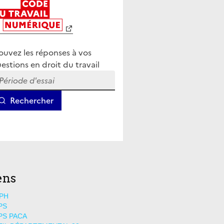
ens
PH
PS
PS PACA