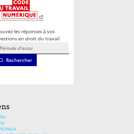
ens
PH
PS
PS PACA