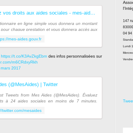
Assoc
l'Int
Évaluez vos droits aux aides sociales - mes-aides.gouv.fr
Le
147 r
ionnaire en ligne simple vous donnera un montant
83000
pour chaque prestation et vous donnera accès aux
04 94
es.
tps://mes-aides.gouv.fr
Standa
Lundi 1
Mercred
r
https://t.co/K3AvZkgEbm
des infos personnalisées sur
Vendre
tter.com/m6CRdxyRkh
 mars 2017
des (@MesAides) | Twitter
est Tweets from Mes Aides (@MesAides). Évaluez
its à 24 aides sociales en moins de 7 minutes.
Twee
psdEtat @BetaGouv. France
://twitter.com/mesaides