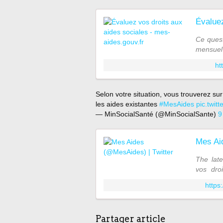
Ce quest
mensuel 
démarch
ht
Selon votre situation, vous trouverez su
les aides existantes
#MesAides
pic.twi
— MinSocialSanté (@MinSocialSante)
9
Mes Ai
The lat
vos dro
#Startu
https
Partager article