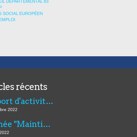
IL DÉPARTEMENTAL 83
P
 SOCIAL EUROPÉEN
EMPLOI
cles récents
Rapport d'activité de l'AVIE 2021
bre 2022
Journée "Maintien dans l’emploi, compensation et innovation technologique" du 07 juillet au CNFTP
 2022