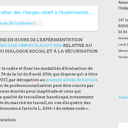
Assoc
l'Int
Arrêté du 8 mars 2017 fixant le cahier des charges relatif à l'expérimentation mentionnée à l'article 74 de la loi n° 2016-1088 du 8 août 2016 relative au travail, à la modernisation du dialogue social et à la sécurisation des parcours professionnels | Legifrance
Le
147 r
https://www.legifrance.gouv.fr/affichTexte.do?cidTexte=JORFTEXT000034208268&dateTexte=&categorieLien=id
83000
04 94
Standa
ISE EN ŒUVRE DE L'EXPÉRIMENTATION
Lundi 1
 NO 2016-1088 DU 8 AOÛT 2016
RELATIVE AU
DU DIALOGUE SOCIAL ET À LA SÉCURISATION
Mercred
Vendre
 le cadre et fixer les modalités d'évaluation de
4 de la loi du 8 août 2016, qui dispose qu'« à titre
017, par dérogation au
premier alinéa de l'article
rat de professionnalisation peut être conclu par
ceux écartés pour inaptitude et ceux qui
a qualité de travailleur handicapé, notamment
Twee
nés du marché du travail, en vue d'acquérir des
ionnées à l'article L. 6314-1 du même code ».
mentation