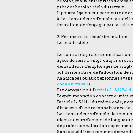
besoins, et aux entreprises d'embauc
près des besoins réels du terrain.
Il pourra également permettre de cr
à des demandeurs d'emploi, au-delà d
formation, de s'engager par la suite 
2. Périmètre de l'expérimentation
Le public cible
Le contrat de professionnalisation 
âgées de seize à vingt-cinq ans révol
demandeurs d'emploi âgés de vingt-si
solidarité active, de l'allocation de 
handicapés ou aux personnes ayant b
code du travail
).
Par dérogation à l'
article L. 6325-1 d
l'expérimentation concerne uniquem
l'article L. 5411-1 du même code, y 
disposent d'une reconnaissance de la
Les demandeurs d'emploi les moins qu
(demandeurs d'emploi de longue durée
de professionnalisation expériment
Sont considérées comme « demandeur