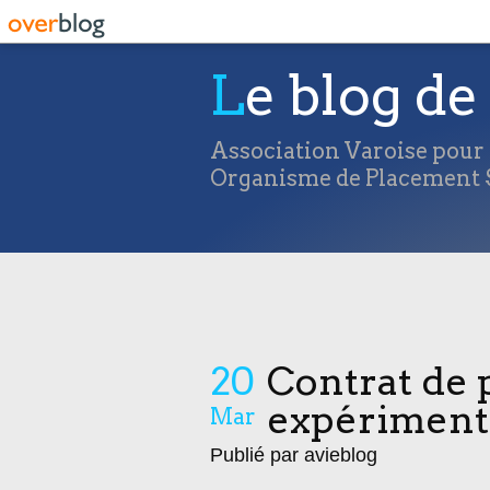
Le blog de 
Association Varoise pour l
Organisme de Placement S
20
Contrat de 
expériment
Mar
Publié par avieblog