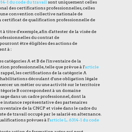
314-1 du code du travail
sont uniquement celles
nal des certifications professionnelles, celles
d'une convention collective nationale de
 certificat de qualification professionnelle de
à titre d'exemple, afin d'attester de la visée de
fessionnelles du contrat de
ourront être éligibles des actions de
nt à :
es catégories A et B de l'inventaire de la
ion professionnelle, telle que prévue à l'
article
 rappel, les certifications de la catégorie A
habilitations découlant d'une obligation légale
ercer un métier ou une activité sur le territoire
a catégorie B correspondent à un domaine
usage dans un cadre professionnel, dont la
 instance représentative des partenaires
l'inventaire de la CNCP et visée dans le cadre du
ste de travail occupé par le salarié en alternance.
alifications prévues à l'
article L. 6314-1 du code
 toute action de formation autre qui peut