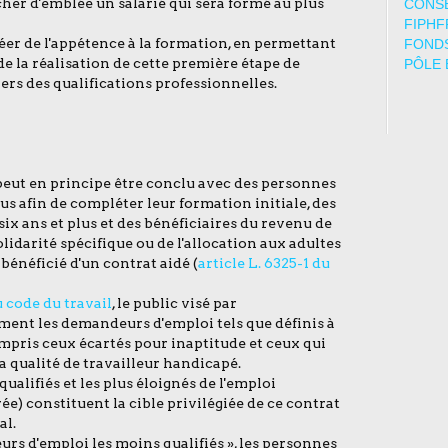
her d'emblée un salarié qui sera formé au plus
CONSE
FIPHF
éer de l'appétence à la formation, en permettant
FONDS
e la réalisation de cette première étape de
PÔLE 
vers des qualifications professionnelles.
peut en principe être conclu avec des personnes
us afin de compléter leur formation initiale, des
x ans et plus et des bénéficiaires du revenu de
solidarité spécifique ou de l'allocation aux adultes
énéficié d'un contrat aidé (
article L. 6325-1 du
u code du travail
, le public visé par
ent les demandeurs d'emploi tels que définis à
compris ceux écartés pour inaptitude et ceux qui
 qualité de travailleur handicapé.
alifiés et les plus éloignés de l'emploi
) constituent la cible privilégiée de ce contrat
al.
s d'emploi les moins qualifiés », les personnes