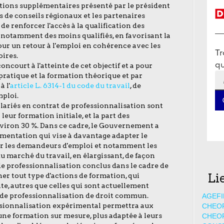
tions supplémentaires présenté par le président
nts de conseils régionaux et les partenaires
e renforcer l'accès à la qualification des
notamment des moins qualifiés, en favorisant la
ur un retour à l'emploi en cohérence avec les
oires.
ncourt à l'atteinte de cet objectif et a pour
pratique et la formation théorique et par
à l'
article L. 6314-1 du code du travail
, de
mploi.
alariés en contrat de professionnalisation sont
eur formation initiale, et la part des
iron 30 %. Dans ce cadre, le Gouvernement a
mentation qui vise à davantage adapter le
ur les demandeurs d'emploi et notamment les
du marché du travail, en élargissant, de façon
de professionnalisation conclus dans le cadre de
Li
r tout type d'actions de formation, qui
nte, autres que celles qui sont actuellement
t de professionnalisation de droit commun.
AGEFI
ssionnalisation expérimental permettra aux
CHEO
ne formation sur mesure, plus adaptée à leurs
CHEO