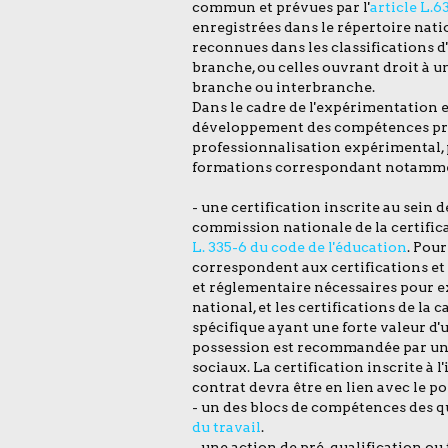
commun et prévues par l'
article L.6
enregistrées dans le répertoire natio
reconnues dans les classifications 
branche, ou celles ouvrant droit à un
branche ou interbranche.
Dans le cadre de l'expérimentation et 
développement des compétences pro
professionnalisation expérimental, p
formations correspondant notamme
- une certification inscrite au sein d
commission nationale de la certificat
L. 335-6 du code de l'éducation
. Pour
correspondent aux certifications et 
et réglementaire nécessaires pour ex
national, et les certifications de l
spécifique ayant une forte valeur d'
possession est recommandée par une
sociaux. La certification inscrite à 
contrat devra être en lien avec le po
- un des blocs de compétences des qu
du travail
.
- une action de pré-qualification ou