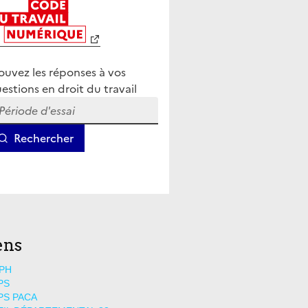
ens
PH
PS
PS PACA