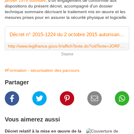
janvier 1978 susvisée
, d'un engagement de conformité aux
dispositions du présent décret, accompagné d'un dossier
technique sommaire décrivant le traitement mis en œuvre et les
mesures prises pour en assurer la sécurité physique et logicielle.
Décret n° 2015-1224 du 2 octobre 2015 autorisant les traitements automatisés de données à caractère personnel permettant la connexion au " système d'information du compte personnel de formation " pour la gestion des droits inscrits ou mentionnés au compte personnel de formation | Legifrance
http://www.legifrance.gouv.fr/affichTexte.do?cidTexte=JORFTEXT000031260134
Source
#Formation - sécurisation des parcours.
Partager
Vous aimerez aussi
Décret relatif à la mise en œuvre de la