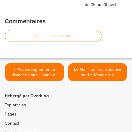
Commentaires
Ajouter un commentaire
< Accompagnement à
Le Golf Tour var annoncé
distance dans l'usage de
par Le Monde.fr >
l'outil informatique et
ateliers informatiques à
distance mis en place par
Hébergé par Overblog
HORIZON MULTIMEDIA.
Top articles
Pages
Contact