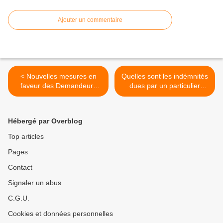
Ajouter un commentaire
< Nouvelles mesures en
Quelles sont les indémnités
faveur des Demandeurs
dues par un particulier
d'Emploi de Très Longue
employeur en cas de
Durée (DETLD)
licenciement d'un employé
de maison pour inaptitude ?
Hébergé par Overblog
>
Top articles
Pages
Contact
Signaler un abus
C.G.U.
Cookies et données personnelles