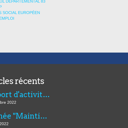
IL DÉPARTEMENTAL 83
P
 SOCIAL EUROPÉEN
EMPLOI
cles récents
Rapport d'activité de l'AVIE 2021
bre 2022
Journée "Maintien dans l’emploi, compensation et innovation technologique" du 07 juillet au CNFTP
 2022