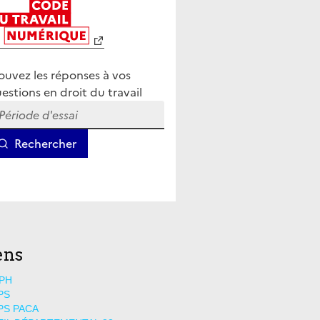
ens
PH
PS
PS PACA