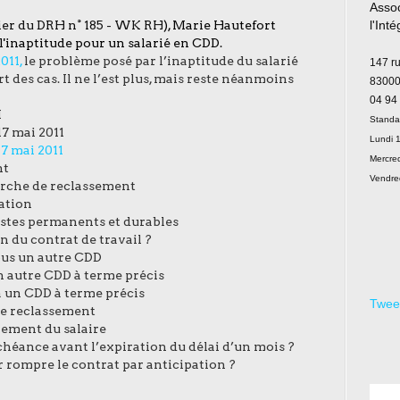
Assoc
ier du DRH n° 185 - WK RH
), Marie Hautefort
l'Int
l'inaptitude pour un salarié en CDD.
Le
011,
le problème posé par l’inaptitude du salarié
147 r
t des cas. Il ne l’est plus, mais reste néanmoins
83000
04 94
I
Standa
17 mai 2011
Lundi 1
17 mai 2011
Mercred
nt
Vendre
erche de reclassement
cation
ostes permanents et durables
 du contrat de travail ?
us un autre CDD
n autre CDD à terme précis
à un CDD à terme précis
Twee
de reclassement
iement du salaire
échéance avant l’expiration du délai d’un mois ?
r rompre le contrat par anticipation ?