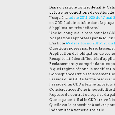
Dans un article long et détaillé
(Cah
précise les conditions de gestion de 
"Jusqu’à la
loi no 2011-525 du 17 mai 2
en CDD était insoluble dans la plupar
d’application très délicate."
Une loi conçue à la base pour les CD
Adaptations apportées par la loi du 
L’article
49 de la loi no 2011-525 du 
Questions posées par le reclasseme
Application de l’obligation de rech
Récapitulatif des difficultés d’appli
Reclassement, y compris dans les p
À quel régime répond la modification
Conséquences d’un reclassement so
Passage d’un CDD à terme précis à u
Passage d’un CDD à terme imprécis 
Conséquences d’une impossibilité 
Rupture du contrat ou reprise du pa
Que se passe-t-il si le CDD arrive à 
Quelle est la procédure à suivre pou
Indemnités à verser au salarié