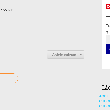
 sur WK RH
Article suivant
»
Li
AGEFI
CHEO
CHEO