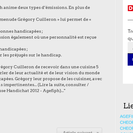
ph anime deux types d’émissions. En plus de
menude Grégory Cuilleron » lui permet de «
sonnes handicapées ;
ission également où une personnalité est reçue
handicapées ;
r les préjugés sur le handicap.
Grégory Cuilleron de recevoir
dans une cuisine 5
rler de leur
actualité et de leur vision du monde
apées. Grégory leur propose de les cuisiner, avec
 impertinentes... (Lire la suite, consulter /
e Handichat 2012 - Agefiph)..."
Li
AGEFI
CHEO
CHEO
Article suivant
»