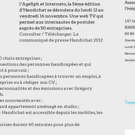
Assoc
l’Agefiph et Interneto, la 5ème édition
l'Int
d’Handichat se déroulera du lundi
12 au
Le
vendredi 16 novembre. Une web TV qui
147 r
permet aux internautes de postuler
83000
auprès de 50 entreprises.
Consulter / Télécharger:
Le
04 94
communiqué de presse Handichat 2012
Standa
Lundi 1
Mercred
10 chats entreprises ;
Vendre
questions des personnes
handicapées et qui
nt à pourvoir ;
les personnes handicapées
à trouver un emploi, à
eprise ou à
rédiger son CV ;
personnalités et des émissions
avec Grégory
h.
des nouveautés avec :
Twee
and appartement aménagé en studio ;
: Handichat est accessible depuis les mobiles, les
eprises durent 40 minutes pour plus de