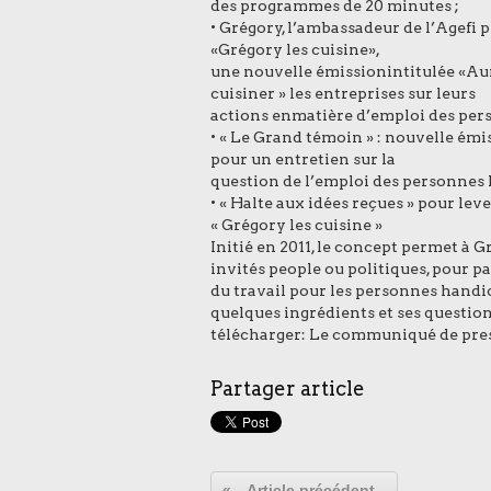
des programmes de 20 minutes ;
• Grégory, l’ambassadeur de l’Agefi 
«Grégory les cuisine»,
une nouvelle émissionintitulée «Au
cuisiner » les entreprises sur leurs
actions enmatière d’emploi des per
• « Le Grand témoin » : nouvelle ém
pour un entretien sur la
question de l’emploi des personnes 
• « Halte aux idées reçues » pour leve
« Grégory les cuisine »
Initié en 2011, le concept permet à 
invités people ou politiques, pour pa
du travail pour les personnes
handic
quelques
ingrédients et ses questions
télécharger:
Le communiqué de press
Partager article
«
Article précédent