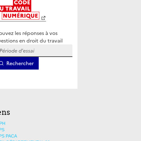
ens
PH
PS
PS PACA