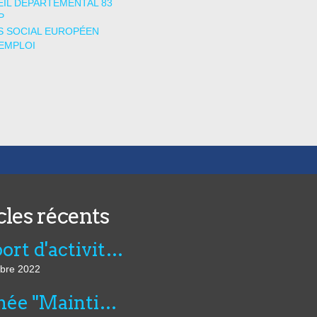
IL DÉPARTEMENTAL 83
P
 SOCIAL EUROPÉEN
EMPLOI
cles récents
Rapport d'activité de l'AVIE 2021
bre 2022
Journée "Maintien dans l’emploi, compensation et innovation technologique" du 07 juillet au CNFTP