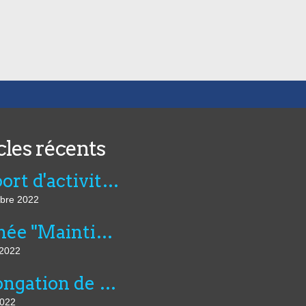
cles récents
Rapport d'activité de l'AVIE 2021
bre 2022
Journée "Maintien dans l’emploi, compensation et innovation technologique" du 07 juillet au CNFTP
 2022
Prolongation de six mois du montant dérogatoire de l'aide unique aux employeurs d'apprentis et de l'aide exceptionnelle...
2022