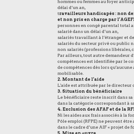
hommes ou femmes au foyer anticipa
délai d’un an,
t
ravailleurs handicapés : non de
et non pris en charge par l’AGEF
personnes en congé parental total a
salarié dans un délai d’un an,
salariés travaillant à l’étranger et
salariés du secteur privé ou public
non salariés (professions libérales, 
Par ailleurs, tout autre demandeur d
compétences est identifiée par le co
de compétences dès lors qu’aucune a
mobilisable.
2. Montant de l’aide
L'aide est attribuée par le directeu
3. Situation du bénéficiaire
Le bénéficiaire reste inscrit dans sa 
dans la catégorie correspondant à sa 
4. Exclusion des AFAF et de la R
Ni les aides aux frais associés à la
Pôle emploi (RFPE) ne peuvent être 
dans le cadre d’une AIF « projet de f
5. Mise en œuvre