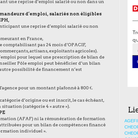
nt une reprise d’emploi salarié ou non dans un
mandeurs d’emploi, salariés non éligibles
IPH,
nticipant une reprise d’emploi salarié ou non
 demeurant en France,
 ne comptabilisant pas 24 mois d’OPACIF,
commerçants, artisans, exploitants agricoles).
’emploi pour lequel une prescription de bilan de
nseiller Pôle emploi peut bénéficier d’un bilan
utre possibilité de financement n’est
r d'agence pour un montant plafonné à 800 €.
catégorie d’origine ou est inscrit, le cas échéant,
situation (catégorie 4 « autre »).
Li
FPE
 formation (AFAF) ni la rémunération de formation
AGEFI
attribuées pour un bilan de compétences financé
CHEO
ormation individuel ».
CHEO