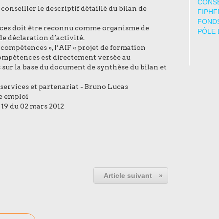
CONSE
nseiller le descriptif détaillé du bilan de
FIPHF
FONDS
nces doit être reconnu comme organisme de
PÔLE 
e déclaration d’activité.
de compétences », l’AIF « projet de formation
compétences est directement versée au
 sur la base du document de synthèse du bilan et
 services et partenariat
-
Bruno Lucas
le emploi
 19 du 02 mars 2012
Article suivant
»