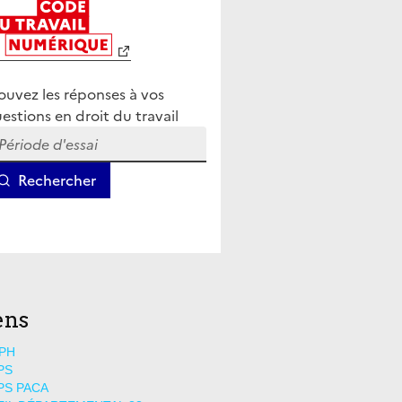
ens
PH
PS
PS PACA