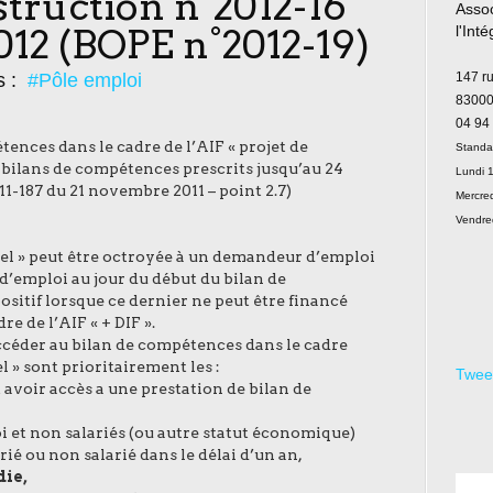
struction n°2012-16
Assoc
012 (BOPE n°2012-19)
l'Int
Le
s :
#Pôle emploi
147 r
83000
04 94
ences dans le cadre de l’AIF « projet de
Standa
 bilans de compétences prescrits jusqu’au 24
Lundi 1
11-187 du 21 novembre 2011 – point 2.7)
Mercred
Vendre
uel » peut être octroyée à un demandeur d’emploi
 d’emploi au jour du début du bilan de
sitif lorsque ce dernier ne peut être financé
 de l’AIF « + DIF ».
ccéder au bilan de compétences dans le cadre
l » sont prioritairement les :
Twee
avoir accès a une prestation de bilan de
et non salariés (ou autre statut économique)
ié ou non salarié dans le délai d’un an,
die,