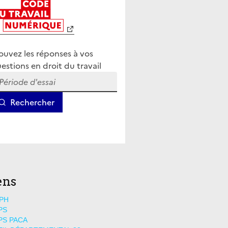
ens
PH
PS
PS PACA