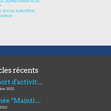
IL DÉPARTEMENTAL 83
P
 SOCIAL EUROPÉEN
EMPLOI
cles récents
Rapport d'activité de l'AVIE 2021
bre 2022
Journée "Maintien dans l’emploi, compensation et innovation technologique" du 07 juillet au CNFTP
 2022