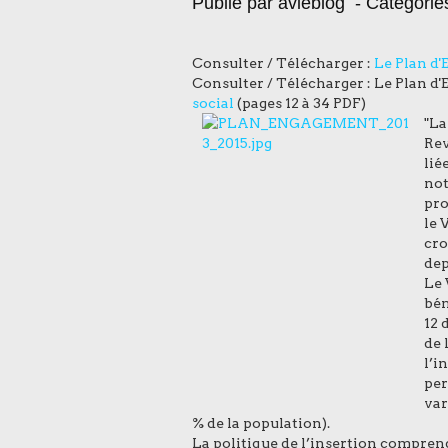
Publié par avieblog
- Catégorie
Consulter / Télécharger :
Le Plan d'
Consulter / Télécharger :
Le Plan d'
social
(pages 12 à 34 PDF)
"La
Rev
lié
not
pro
le 
cro
dep
Le 
bén
12 
de 
l’i
per
var
% de la population).
La politique de l’insertion compren