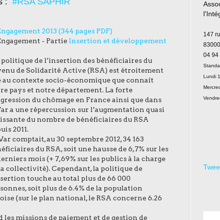
s :
#RSA SAPHIR
Assoc
l'Int
Le
Engagement 2013 (344 pages PDF)
147 r
Engagement - Partie
Insertion et développement
83000
04 94
 politique de l’insertion des bénéficiaires du
Standa
enu de Solidarité Active (RSA) est étroitement
Lundi 1
e au contexte socio-économique que connaît
Mercred
re pays et notre département. La forte
Vendre
gression du chômage en France ainsi que dans
Var a une répercussion sur l’augmentation quasi
issante du nombre de bénéficiaires du RSA
uis 2011.
Var comptait, au 30 septembre 2012, 34 163
éficiaires du RSA, soit une hausse de 6,7% sur les
derniers mois (+ 7,69% sur les publics à la charge
Twee
la collectivité). Cependant, la politique de
nsertion touche au total plus de 66 000
sonnes, soit plus de 6.4% de la population
oise (sur le plan national, le RSA concerne 6.26
d les missions de paiement et de gestion de