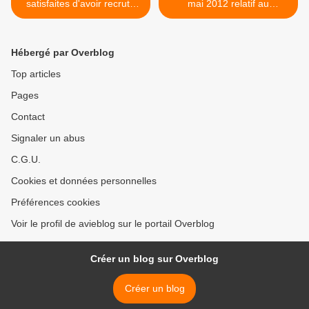
satisfaites d'avoir recruté
mai 2012 relatif au
des personnes
complément de libre choix
handicapées......
du mode de garde pour les
familles monoparentales et
Hébergé par Overblog
les familles dont l'un des
parents perçoit l'allocation
Top articles
aux adultes han >
Pages
Contact
Signaler un abus
C.G.U.
Cookies et données personnelles
Préférences cookies
Voir le profil de avieblog sur le portail Overblog
Créer un blog sur Overblog
Créer un blog