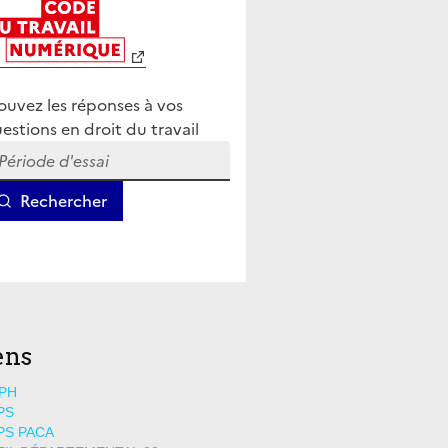
ens
PH
PS
PS PACA