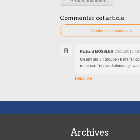
«
Article précédent
Commenter cet article
Ajouter un commentaire
R
Richard MOSSLER
23/11/2017 19
Un ami sur un groupe Fb ma fait con
remercie. Très cordialement je va
Répondre
Archives