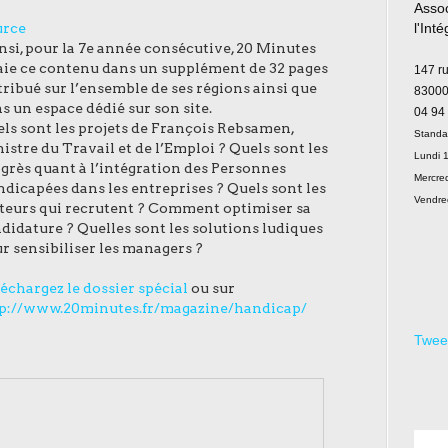
Assoc
urce
l'Int
nsi, pour la 7e année consécutive, 20 Minutes
Le
aie ce contenu dans un supplément de 32 pages
147 r
tribué sur l’ensemble de ses régions ainsi que
83000
s un espace dédié sur son site.
04 94
ls sont les projets de François Rebsamen,
Standa
istre du Travail et de l’Emploi ? Quels sont les
Lundi 1
grès quant à l’intégration des Personnes
Mercred
dicapées dans les entreprises ? Quels sont les
Vendre
teurs qui recrutent ? Comment optimiser sa
didature ? Quelles sont les solutions ludiques
r sensibiliser les managers ?
échargez le dossier spécial
ou sur
p://www.20minutes.fr/magazine/handicap/
Twee