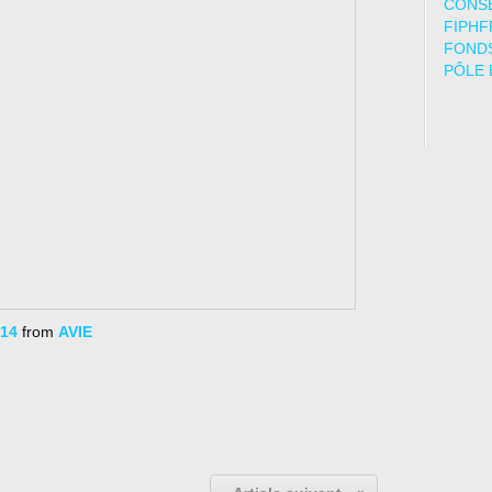
CONSE
FIPHF
FONDS
PÔLE 
014
from
AVIE