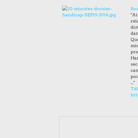
So
"Ai
rel
dis
dan
Que
min
pro
Han
sec
can
pou
..."
Tél
htt