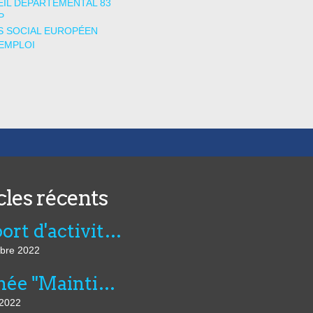
IL DÉPARTEMENTAL 83
P
 SOCIAL EUROPÉEN
EMPLOI
cles récents
Rapport d'activité de l'AVIE 2021
bre 2022
Journée "Maintien dans l’emploi, compensation et innovation technologique" du 07 juillet au CNFTP
 2022