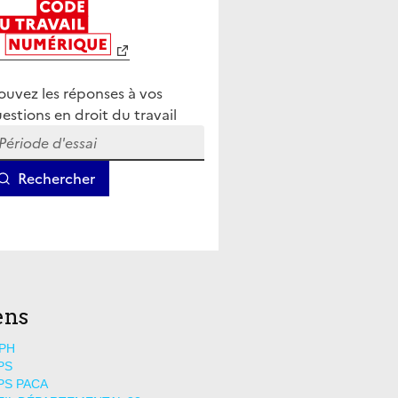
ens
PH
PS
PS PACA