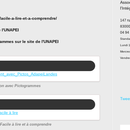
Assoc
l'Int
Le
acile-a-lire-et-a-comprendre/
147 r
83000
e l'UNAPEI
04 94
Standa
rammes sur le site de l'UNAPEI
Lundi 1
Mercred
Vendre
ment_avec_Pictos_AdapeiLandes
tion avec Pictogrammes
Twee
cile à lire
 Facile à lire et à comprendre