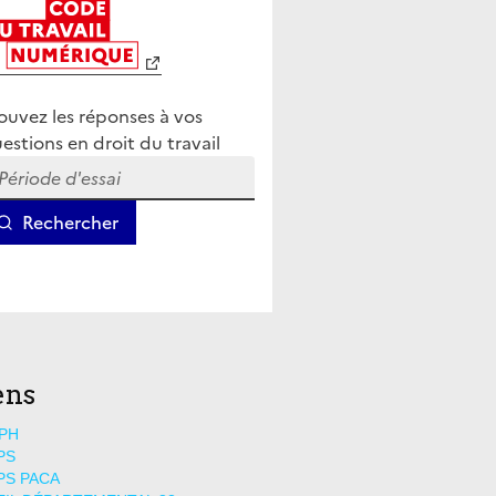
ens
PH
PS
PS PACA