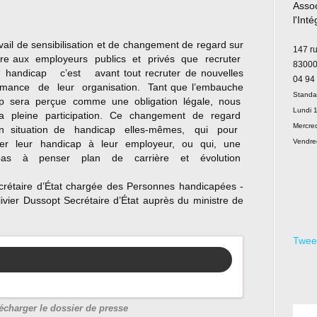
Assoc
l'Int
Le
ravail de sensibilisation et de changement de regard sur
147 r
endre aux employeurs publics et privés que recruter
83000
dicap c’est avant tout recruter de nouvelles
04 94
rmance de leur organisation. Tant que l’embauche
Standa
cap sera perçue comme une obligation légale, nous
Lundi 1
 pleine participation. Ce changement de regard
Mercred
en situation de handicap elles-mêmes, qui pour
Vendre
rer leur handicap à leur employeur, ou qui, une
pas à penser plan de carrière et évolution
ecrétaire d’État chargée des Personnes handicapées -
livier Dussopt Secrétaire d’État auprès du ministre de
Twee
lécharger le dossier de presse