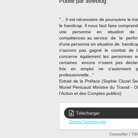
Publié par avieblog
"... Il est nécessaire de poursuivre le t
le handicap. Il nous faut faire compr
une personne en situation de han
compétences au service de la perfo
d’une personne en situation de handi
n’aurons pas gagné le combat de la
concerne également les personnes 
certaines encore n’osent pas décla
fois en emploi ne s’autorisent 
professionnelle..."
Extrait de la Préface (Sophie Cluzel S
Muriel Pénicaud Ministre du Travail - O
l’Action et des Comptes publics)
Télécharger
Osons l'emploi-min
Consulter / Té