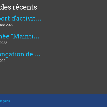
cles récents
Rapport d'activité de l'AVIE 2021
bre 2022
Journée "Maintien dans l’emploi, compensation et innovation technologique" du 07 juillet au CNFTP
 2022
Prolongation de six mois du montant dérogatoire de l'aide unique aux employeurs d'apprentis et de l'aide exceptionnelle...
2022
légales