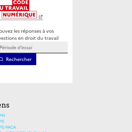
ens
PH
PS
PS PACA