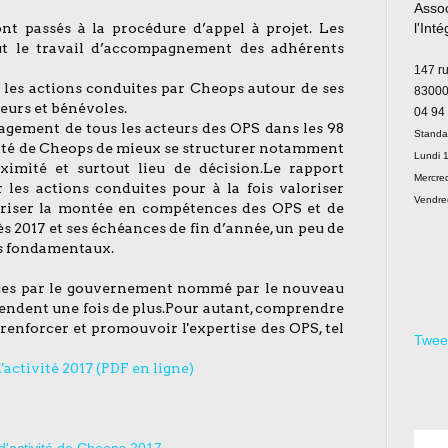
Assoc
ont passés à la procédure d’appel à projet. Les
l'Int
out le travail d’accompagnement des adhérents
Le
147 r
s les actions conduites par Cheops autour de ses
83000
eurs et bénévoles.
04 94
ngagement de tous les acteurs des OPS dans les 98
Standa
olonté de Cheops de mieux se structurer notamment
Lundi 1
oximité et surtout lieu de décision.Le rapport
Mercred
 les actions conduites pour à la fois valoriser
Vendre
voriser la montée en compétences des OPS et de
s 2017 et ses échéances de fin d’année, un peu de
os fondamentaux.
lues par le gouvernement nommé par le nouveau
tendent une fois de plus.Pour autant, comprendre
, renforcer et promouvoir l'expertise des OPS, tel
Twee
'activité 2017 (PDF en ligne)