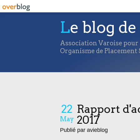
Le blog de 
Association Varoise pour l
Organisme de Placement S
22
Rapport d'a
2017
May
Publié par avieblog