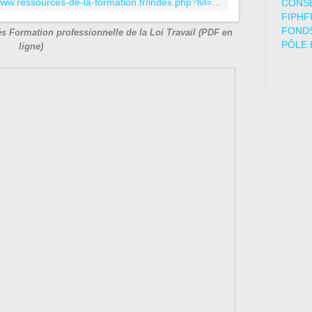
http://www.ressources-de-la-formation.fr/index.php?lvl=cmspage&pageid=6&id_rubrique=276&opac_view=-1
CONSE
FIPHF
FONDS
s Formation professionnelle de la Loi Travail (PDF en
PÔLE 
ligne)