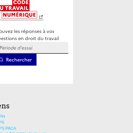
ens
PH
PS
PS PACA