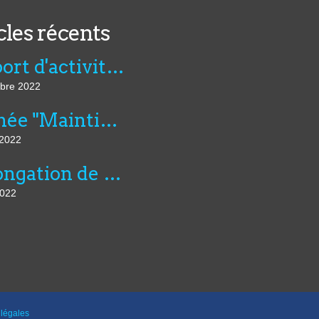
cles récents
Rapport d'activité de l'AVIE 2021
bre 2022
Journée "Maintien dans l’emploi, compensation et innovation technologique" du 07 juillet au CNFTP
 2022
Prolongation de six mois du montant dérogatoire de l'aide unique aux employeurs d'apprentis et de l'aide exceptionnelle...
2022
légales