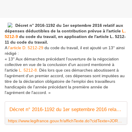
Décret n° 2016-1192 du
1er septembre 2016
relatif aux
dépenses déductibles de la contribution prévue à l'article
L.
5212-9
du code du travail, en application de l'article L. 5212-
11 du code du travail.
A
l'article D. 5212-29
du code du travail, il est ajouté un 13° ainsi
rédigé :
« 13° Aux démarches précédant l'ouverture de la négociation
collective en vue de la conclusion d'un accord mentionné à
l'article
L. 5212-8.
Dès lors que ces démarches aboutissent à
l'agrément d'un premier accord, ces dépenses sont imputées au
titre de la déclaration obligatoire de l'emploi des travailleurs
handicapés de l'année précédant la première année de
l'agrément de l'accord. »
Décret n° 2016-1192 du 1er septembre 2016 relatif aux dépenses déductibles de la contribution prévue à l'article L. 5212-9 du code du travail, en application de l'article L. 5212-11 du code du travail | Legifrance
https://www.legifrance.gouv.fr/affichTexte.do?cidTexte=JORFTEXT000033086700&dateTexte=&categorieLien=id