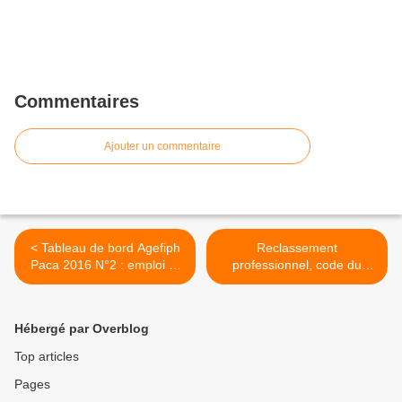
Commentaires
Ajouter un commentaire
< Tableau de bord Agefiph
Reclassement
Paca 2016 N°2 : emploi et
professionnel, code du
chômage des personnes
travail et rôle de la Région >
handicapées.
Hébergé par Overblog
Top articles
Pages