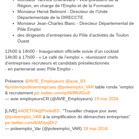
Région, en charge de l’Emploi et de la Formation
Monsieur Hervé Belmont - Directeur de l’Unité
Départementale de la DIRECCTE
Monsieur Jean-Charles Blanc - Directeur Départemental de
Pôle Emploi
des dirigeants d’entreprises du Pôle d’activités de Toulon
Ouest
12h00 à 14h00 - Inauguration officielle suivie d'un cocktail
14h30 à 17h00 - « Le café de l’emploi », réunissant chefs
d’entreprises recruteurs et candidats présélectionnés
- en partenariat avec Pôle Emploi -
Présence
@AVIE_Employeurs
@avie_83
#printempsdesentreprises
@poleemploi_VAR
table ronde "emploi
& recrutement
pic.twitter.com/qdNiW6AGo8
— avie employeursCR (@AVIE_Employeurs)
19 mai 2016
[LIVE]:
#ADETO
>
@Prefet83
: "Travailler chaque jour avec
@poleemploi_VAR
à la simplification ds démarches entreprises"
pic.twitter.com/lbWVyqtDr2
— poleemploi_Var (@poleemploi_VAR)
19 mai 2016