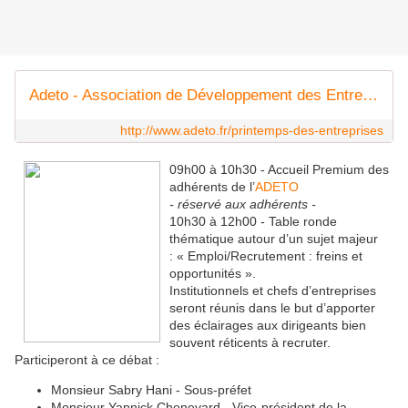
Adeto - Association de Développement des Entreprises de Toulon Ouest - Pôle d'activité Toulon-Ouest
http://www.adeto.fr/printemps-des-entreprises
09h00 à 10h30 - Accueil Premium des
adhérents de l’
ADETO
- réservé aux adhérents -
10h30 à 12h00 - Table ronde
thématique autour d’un sujet majeur
: « Emploi/Recrutement : freins et
opportunités ».
Institutionnels et chefs d’entreprises
seront réunis dans le but d’apporter
des éclairages aux dirigeants bien
souvent réticents à recruter.
Participeront à ce débat :
Monsieur Sabry Hani - Sous-préfet
Monsieur Yannick Chenevard - Vice-président de la