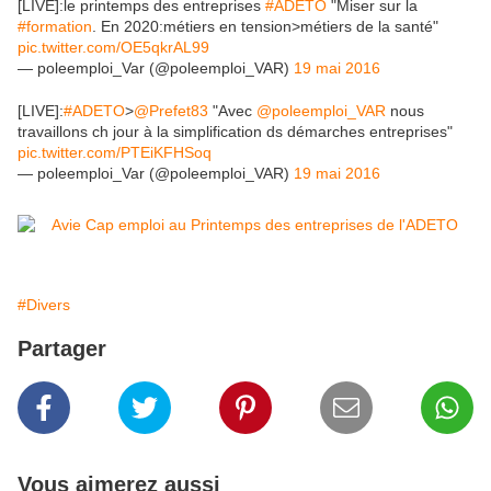
[LIVE]:le printemps des entreprises
#ADETO
"Miser sur la
#formation
. En 2020:métiers en tension>métiers de la santé"
pic.twitter.com/OE5qkrAL99
— poleemploi_Var (@poleemploi_VAR)
19 mai 2016
[LIVE]:
#ADETO
>
@Prefet83
"Avec
@poleemploi_VAR
nous
travaillons ch jour à la simplification ds démarches entreprises"
pic.twitter.com/PTEiKFHSoq
— poleemploi_Var (@poleemploi_VAR)
19 mai 2016
#Divers
Partager
Vous aimerez aussi