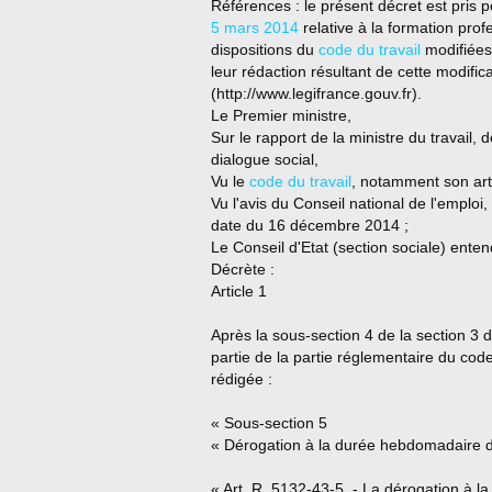
Références : le présent décret est pris po
5 mars 2014
relative à la formation prof
dispositions du
code du travail
modifiées 
leur rédaction résultant de cette modifica
(http://www.legifrance.gouv.fr).
Le Premier ministre,
Sur le rapport de la ministre du travail, 
dialogue social,
Vu le
code du travail
, notamment son arti
Vu l'avis du Conseil national de l'emploi,
date du 16 décembre 2014 ;
Le Conseil d'Etat (section sociale) enten
Décrète :
Article 1
Après la sous-section 4 de la section 3 du 
partie de la partie réglementaire du code 
rédigée :
« Sous-section 5
« Dérogation à la durée hebdomadaire de
« Art. R. 5132-43-5. - La dérogation à la