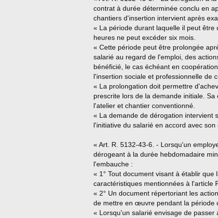
contrat à durée déterminée conclu en appl
chantiers d'insertion intervient après ex
« La période durant laquelle il peut êt
heures ne peut excéder six mois.
« Cette période peut être prolongée après
salarié au regard de l'emploi, des actio
bénéficié, le cas échéant en coopératio
l'insertion sociale et professionnelle de 
« La prolongation doit permettre d'ache
prescrite lors de la demande initiale. S
l'atelier et chantier conventionné.
« La demande de dérogation intervient soi
l'initiative du salarié en accord avec so
« Art. R. 5132-43-6. - Lorsqu'un employe
dérogeant à la durée hebdomadaire minim
l'embauche :
« 1° Tout document visant à établir que 
caractéristiques mentionnées à l'article R
« 2° Un document répertoriant les actio
de mettre en œuvre pendant la période 
« Lorsqu'un salarié envisage de passer 