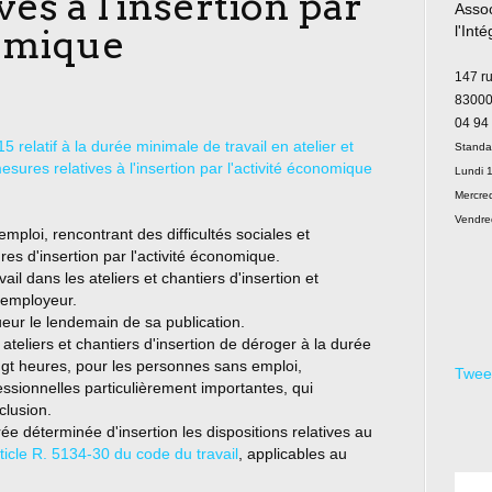
es à l'insertion par
Assoc
nomique
l'Int
Le
147 r
83000
04 94
elatif à la durée minimale de travail en atelier et
Standa
esures relatives à l'insertion par l'activité économique
Lundi 1
Mercred
Vendre
mploi, rencontrant des difficultés sociales et
ures d'insertion par l'activité économique.
l dans les ateliers et chantiers d'insertion et
l'employeur.
ueur le lendemain de sa publication.
x ateliers et chantiers d'insertion de déroger à la durée
gt heures, pour les personnes sans emploi,
Twee
fessionnelles particulièrement importantes, qui
clusion.
rée déterminée d'insertion les dispositions relatives au
ticle R. 5134-30 du code du travail
, applicables au