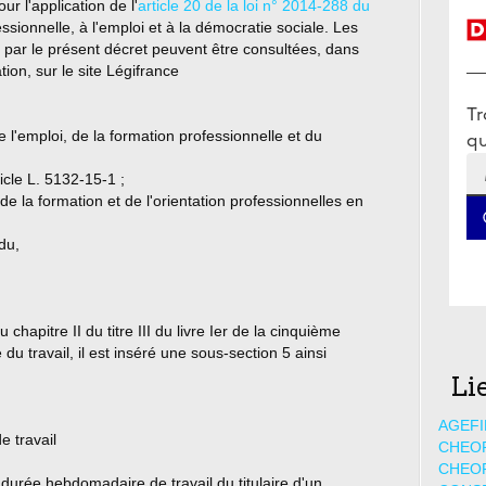
ur l'application de l'
article 20 de la loi n° 2014-288 du
essionnelle, à l'emploi et à la démocratie sociale. Les
par le présent décret peuvent être consultées, dans
tion, sur le site Légifrance
de l'emploi, de la formation professionnelle et du
cle L. 5132-15-1 ;
 de la formation et de l'orientation professionnelles en
du,
chapitre II du titre III du livre Ier de la cinquième
du travail, il est inséré une sous-section 5 ainsi
Li
AGEFI
 travail
CHEO
CHEO
 durée hebdomadaire de travail du titulaire d'un