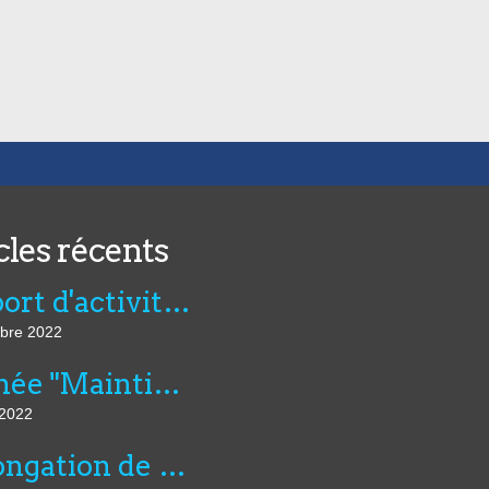
cles récents
Rapport d'activité de l'AVIE 2021
bre 2022
Journée "Maintien dans l’emploi, compensation et innovation technologique" du 07 juillet au CNFTP
 2022
Prolongation de six mois du montant dérogatoire de l'aide unique aux employeurs d'apprentis et de l'aide exceptionnelle...