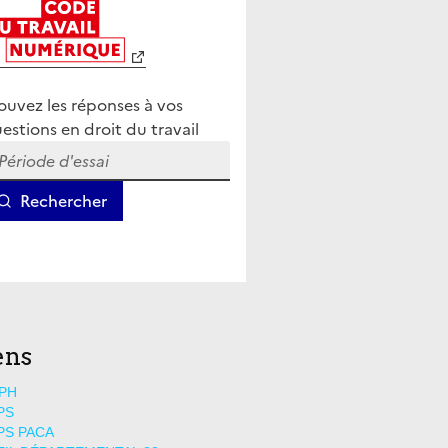
ens
PH
PS
PS PACA