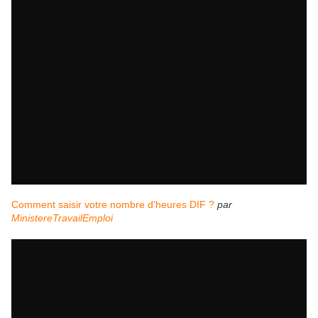
Comment saisir votre nombre d'heures DIF ?
par
MinistereTravailEmploi