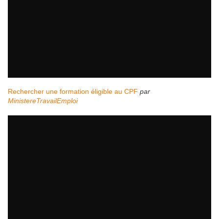
Rechercher une formation éligible au CPF
par
MinistereTravailEmploi