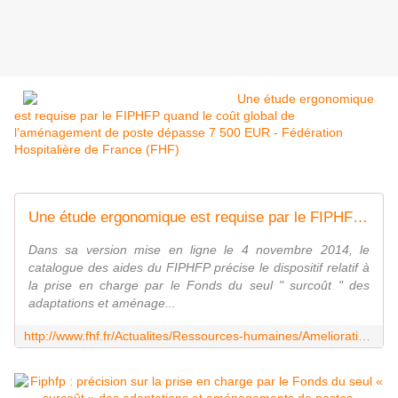
Une étude ergonomique
est requise par le FIPHFP quand le coût global de
l’aménagement de poste dépasse 7 500 EUR - Fédération
Hospitalière de France (FHF)
Une étude ergonomique est requise par le FIPHFP quand le coût global de l'aménagement de poste dépasse 7 500 EUR
Dans sa version mise en ligne le 4 novembre 2014, le
catalogue des aides du FIPHFP précise le dispositif relatif à
la prise en charge par le Fonds du seul " surcoût " des
adaptations et aménage...
http://www.fhf.fr/Actualites/Ressources-humaines/Amelioration-des-conditions-de-travail/Une-etude-ergonomique-est-requise-par-le-FIPHFP-quand-le-cout-global-de-l-amenagement-de-poste-depasse-7-500-EUR