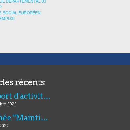
IL DÉPARTEMENTAL 83
P
 SOCIAL EUROPÉEN
EMPLOI
cles récents
Rapport d'activité de l'AVIE 2021
bre 2022
Journée "Maintien dans l’emploi, compensation et innovation technologique" du 07 juillet au CNFTP
 2022