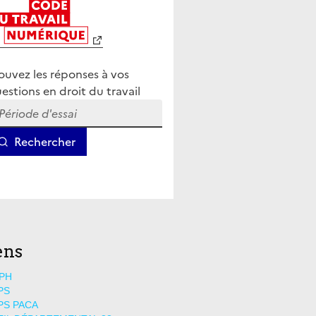
ens
PH
PS
PS PACA