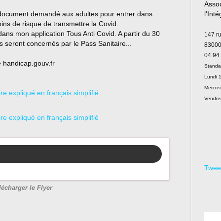
Assoc
un document demandé aux adultes pour entrer dans
l'Int
oins de risque de transmettre la Covid.
Le
dans mon application Tous Anti Covid. A partir du 30
147 r
 seront concernés par le Pass Sanitaire...
83000
04 94
e handicap.gouv.fr
Standa
Lundi 1
Mercred
Vendre
Twee
lécharger le Flyer