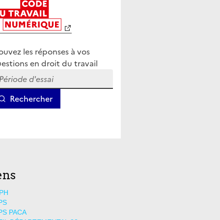
ens
PH
PS
PS PACA