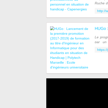
Ruche d'
handicap
d'échang
Le prog
par un 
Polytec
situatio