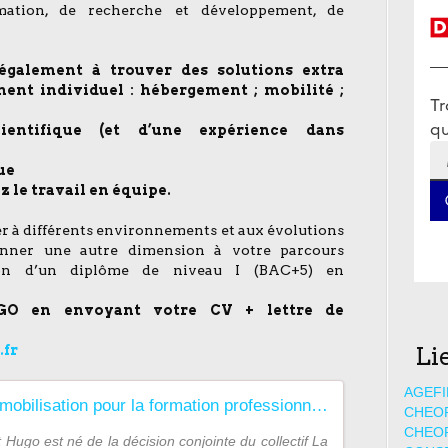
rmation, de recherche et développement, de
également à trouver des solutions extra
ent individuel : hébergement ; mobilité ;
ientifique (et d’une expérience dans
ue
z le travail en équipe.
er à différents environnements et aux évolutions
onner une autre dimension à votre parcours
tion d’un diplôme de niveau I (BAC+5) en
GO en envoyant votre CV + lettre de
.fr
Li
AGEFI
Hugo : mobilisation pour la formation professionnelle du personnel en situation de handicap - Capenergies
CHEO
CHEO
t Hugo est né de la décision conjointe du collectif La