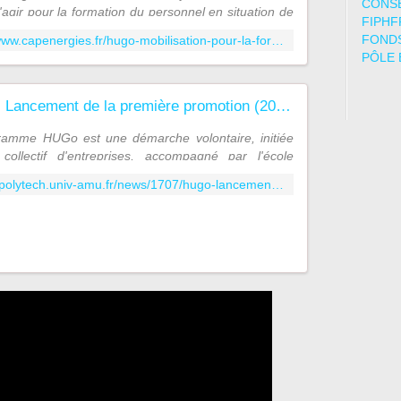
CONSE
agir pour la formation du personnel en situation de
FIPHF
. Cette démarche est le fruit du travail collaboratif
FONDS
http://www.capenergies.fr/hugo-mobilisation-pour-la-formation-professionnelle-du-personnel-en-situation-de-handicap/
...
PÔLE 
HUGo : Lancement de la première promotion (2017-2019) de formation au titre d'Ingénieur en Informatique pour des étudiants en situation de Handicap | Polytech Marseille : Ecole d'ingénieurs universitaire
ramme HUGo est une démarche volontaire, initiée
collectif d'entreprises, accompagné par l'école
h Marseille, visant à former des personnes en
https://polytech.univ-amu.fr/news/1707/hugo-lancement-premiere-promotion-2017-2019-formation-au-titre-dingenieur-informatique-etudiants
n de handicap aux mé...