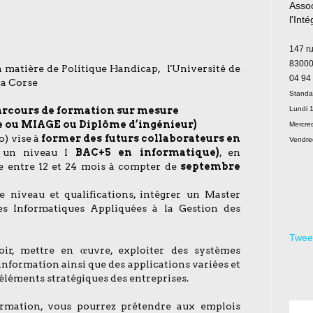
Assoc
l'Int
Le
147 r
83000
n matière de Politique Handicap, l'Université de
04 94
ca Corse
Standa
arcours de formation sur mesure
Lundi 1
e ou MIAGE ou Diplôme d’ingénieur)
Mercred
) vise à
former des futurs collaborateurs
en
Vendre
 un niveau I
BAC+5 en informatique)
, en
le entre 12 et 24 mois à compter de
septembre
 niveau et qualifications, intégrer un Master
 Informatiques Appliquées à la Gestion des
Twee
ir, mettre en œuvre, exploiter des systèmes
information ainsi que des applications variées et
éléments stratégiques des entreprises.
ormation, vous pourrez prétendre aux emplois