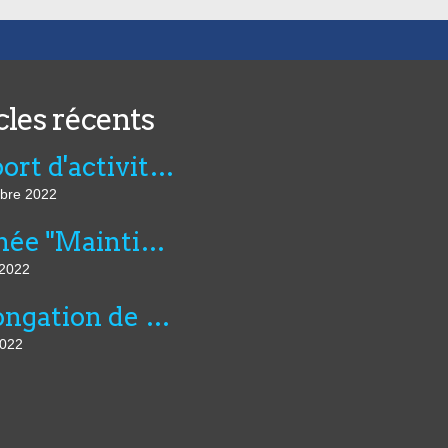
cles récents
Rapport d'activité de l'AVIE 2021
bre 2022
Journée "Maintien dans l’emploi, compensation et innovation technologique" du 07 juillet au CNFTP
 2022
Prolongation de six mois du montant dérogatoire de l'aide unique aux employeurs d'apprentis et de l'aide exceptionnelle...
2022